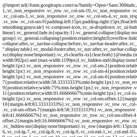
@import url(//fonts.googleapis.com/css?family=Open+Sans:300italic,400italic,600italic,700italic,800italic,400,300,600,700,800&subset=cyrillic,latin,greek);.vc_non_responsive .vc_row .vc_col-sm-1,.vc_non_responsive .vc_row .vc_col-sm-10,.vc_non_responsive .vc_row .vc_col-sm-11,.vc_non_responsive .vc_row .vc_col-sm-12,.vc_non_responsive .vc_row .vc_col-sm-2,.vc_non_responsive .vc_row .vc_col-sm-3,.vc_non_responsive .vc_row .vc_col-sm-4,.vc_non_responsive .vc_row .vc_col-sm-5,.vc_non_responsive .vc_row .vc_col-sm-7,.vc_non_responsive .vc_row .vc_col-sm-8,.vc_non_responsive .vc_row .vc_col-sm-9{padding-left:15px;padding-right:15px;float:left}.vc_modal,.vc_modal *,.vc_panel-footer{box-sizing:border-box}.vc-composer-icon,.vc_empty-container:after{speak:none;-moz-osx-font-smoothing:grayscale}.vc-composer-icon,.vc_ui-dropdown .vc_ui-button{text-transform:none}.vc_general.fade{opacity:0;transition:opacity .15s linear}.vc_general.fade.in{opacity:1}.vc_general.collapse{display:none}.vc_general.collapse.in{display:block}tr.vc_general.collapse.in{display:table-row}tbody.vc_general.collapse.in{display:table-row-group}.vc_general.collapsing{position:relative;height:0;overflow:hidden;transition:height .35s ease}.vc_modal-footer:after,.vc_modal-footer:before,.vc_nav:after,.vc_nav:before,.vc_navbar-collapse:after,.vc_navbar-collapse:before,.vc_navbar-header:after,.vc_navbar-header:before,.vc_navbar:after,.vc_navbar:before,.vc_panel-body:after,.vc_panel-body:before,.vc_row:after,.vc_row:before{content:" ";display:table}.vc_modal-footer:after,.vc_nav:after,.vc_navbar-collapse:after,.vc_navbar-header:after,.vc_navbar:after,.vc_panel-body:after,.vc_row:after{clear:both}@media (max-width:767px){.vc_hidden-xs{display:none!important}.vc_el-clearfix-xs{clear:both}}@media (min-width:768px) and (max-width:991px){.vc_hidden-sm{display:none!important}.vc_el-clearfix-sm{clear:both}}@media (min-width:992px) and (max-width:1199px){.vc_hidden-md{display:none!important}.vc_el-clearfix-md{clear:both}}.vc_non_responsive .vc_row .vc_col-sm-1{position:relative;width:8.33333333%;min-height:1px}.vc_non_responsive .vc_row .vc_col-sm-2{position:relative;width:16.66666667%;min-height:1px}.vc_non_responsive .vc_row .vc_col-sm-3{position:relative;width:25%;min-height:1px}.vc_non_responsive .vc_row .vc_col-sm-4{position:relative;width:33.33333333%;min-height:1px}.vc_non_responsive .vc_row .vc_col-sm-5{position:relative;width:41.66666667%;min-height:1px}.vc_non_responsive .vc_row .vc_col-sm-6{position:relative;float:left;width:50%;min-height:1px;padding-left:15px;padding-right:15px}.vc_non_responsive .vc_row .vc_col-sm-7{position:relative;width:58.33333333%;min-height:1px}.vc_non_responsive .vc_row .vc_col-sm-8{position:relative;width:66.66666667%;min-height:1px}.vc_non_responsive .vc_row .vc_col-sm-9{position:relative;width:75%;min-height:1px}.vc_non_responsive .vc_row .vc_col-sm-10{position:relative;width:83.33333333%;min-height:1px}.vc_non_responsive .vc_row .vc_col-sm-11{position:relative;width:91.66666667%;min-height:1px}.vc_col-xs-12,.vc_column_container{width:100%}.vc_non_responsive .vc_row .vc_col-sm-12{position:relative;width:100%;min-height:1px}.vc_non_responsive .vc_row .vc_col-sm-offset-12{margin-left:100%}.vc_non_responsive .vc_row .vc_col-sm-offset-11{margin-left:91.66666667%}.vc_non_responsive .vc_row .vc_col-sm-offset-10{margin-left:83.33333333%}.vc_non_responsive .vc_row .vc_col-sm-offset-9{margin-left:75%}.vc_non_responsive .vc_row .vc_col-sm-offset-8{margin-left:66.66666667%}.vc_non_res