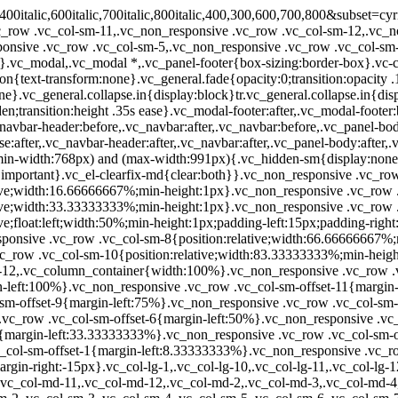
ponsive .vc_row .vc_col-sm-offset-7{margin-left:58.33333333%}.vc_non_responsive .vc_row .vc_col-sm-offset-6{margin-left:50%}.vc_non_responsive .vc_row .vc_col-sm-offset-5{margin-left:41.66666667%}.vc_non_responsive .vc_row .vc_col-sm-offset-4{margin-left:33.33333333%}.vc_non_responsive .vc_row .vc_col-sm-offset-3{margin-left:25%}.vc_non_responsive .vc_row .vc_col-sm-offset-2{margin-left:16.66666667%}.vc_non_responsive .vc_row .vc_col-sm-offset-1{margin-left:8.33333333%}.vc_non_responsive .vc_row .vc_col-sm-offset-0{margin-left:0}.vc_non_responsive .vc_row .vc_hidden-sm{display:none!important}.vc_row{margin-left:-15px;margin-right:-15px}.vc_col-lg-1,.vc_col-lg-10,.vc_col-lg-11,.vc_col-lg-12,.vc_col-lg-2,.vc_col-lg-3,.vc_col-lg-4,.vc_col-lg-5,.vc_col-lg-6,.vc_col-lg-7,.vc_col-lg-8,.vc_col-lg-9,.vc_col-md-1,.vc_col-md-10,.vc_col-md-11,.vc_col-md-12,.vc_col-md-2,.vc_col-md-3,.vc_col-md-4,.vc_col-md-5,.vc_col-md-6,.vc_col-md-7,.vc_col-md-8,.vc_col-md-9,.vc_col-sm-1,.vc_col-sm-10,.vc_col-sm-11,.vc_col-sm-12,.vc_col-sm-2,.vc_col-sm-3,.vc_col-sm-4,.vc_col-sm-5,.vc_col-sm-6,.vc_col-sm-7,.vc_col-sm-8,.vc_col-sm-9,.vc_col-xs-1,.vc_col-xs-10,.vc_col-xs-11,.vc_col-xs-12,.vc_col-xs-2,.vc_col-xs-3,.vc_col-xs-4,.vc_col-xs-5,.vc_col-xs-6,.vc_col-xs-7,.vc_col-xs-8,.vc_col-xs-9{position:relative;min-height:1px;padding-left:15px;padding-right:15px;box-sizing:border-box}.vc_col-xs-1,.vc_col-xs-10,.vc_col-xs-11,.vc_col-xs-12,.vc_col-xs-2,.vc_col-xs-3,.vc_col-xs-4,.vc_col-xs-5,.vc_col-xs-6,.vc_col-xs-7,.vc_col-xs-8,.vc_col-xs-9{float:left}.vc_col-xs-11{width:91.66666667%}.vc_col-xs-10{width:83.33333333%}.vc_col-xs-9{width:75%}.vc_col-xs-8{width:66.66666667%}.vc_col-xs-7{width:58.33333333%}.vc_col-xs-6{width:50%}.vc_col-xs-5{width:41.66666667%}.vc_col-xs-4{width:33.33333333%}.vc_col-xs-3{width:25%}.vc_col-xs-2{width:16.66666667%}.vc_col-xs-1{width:8.33333333%}.vc_col-xs-pull-12{right:100%}.vc_col-xs-pull-11{right:91.66666667%}.vc_col-xs-pull-10{right:83.33333333%}.vc_col-xs-pull-9{right:75%}.vc_col-xs-pull-8{right:66.66666667%}.vc_col-xs-pull-7{right:58.33333333%}.vc_col-xs-pull-6{right:50%}.vc_col-xs-pull-5{right:41.66666667%}.vc_col-xs-pull-4{right:33.33333333%}.vc_col-xs-pull-3{right:25%}.vc_col-xs-pull-2{right:16.66666667%}.vc_col-xs-pull-1{right:8.33333333%}.vc_col-xs-pull-0{right:auto}.vc_col-xs-push-12{left:100%}.vc_col-xs-push-11{left:91.66666667%}.vc_col-xs-push-10{left:83.33333333%}.vc_col-xs-push-9{left:75%}.vc_col-xs-push-8{left:66.66666667%}.vc_col-xs-push-7{left:58.33333333%}.vc_col-xs-push-6{left:50%}.vc_col-xs-push-5{left:41.66666667%}.vc_col-xs-push-4{left:33.33333333%}.vc_col-xs-push-3{left:25%}.vc_col-xs-push-2{left:16.66666667%}.vc_col-xs-push-1{left:8.33333333%}.vc_col-xs-push-0{left:auto}.vc_col-xs-offset-12{margin-left:100%}.vc_col-xs-offset-11{margin-left:91.66666667%}.vc_col-xs-offset-10{margin-left:83.33333333%}.vc_col-xs-offset-9{margin-left:75%}.vc_col-xs-offset-8{margin-left:66.66666667%}.vc_col-xs-offset-7{margin-left:58.33333333%}.vc_col-xs-offset-6{margin-left:50%}.vc_col-xs-offset-5{margin-left:41.66666667%}.vc_col-xs-offset-4{margin-left:33.33333333%}.vc_col-xs-offset-3{margin-left:25%}.vc_col-xs-offset-2{margin-left:16.66666667%}.vc_col-xs-offset-1{margin-left:8.33333333%}.vc_col-xs-offset-0{margin-left:0}@media (min-width:768px){.vc_col-sm-1,.vc_col-sm-10,.vc_col-sm-11,.vc_col-sm-12,.vc_col-sm-2,.vc_col-sm-3,.vc_col-sm-4,.vc_col-sm-5,.vc_col-sm-6,.vc_col-sm-7,.vc_col-sm-8,.vc_col-sm-9{float:left}.vc_col-sm-12{width:100%}.vc_col-sm-11{width:91.66666667%}.vc_col-sm-10{width:83.33333333%}.vc_col-sm-9{width:75%}.v