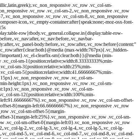
c_col-sm-8{width:66.66666667%}.vc_col-sm-7{width:58.33333333%}.vc_col-sm-6{width:50%}.vc_col-sm-5{width:41.66666667%}.vc_col-sm-4{width:33.33333333%}.vc_col-sm-3{width:25%}.vc_col-sm-2{width:16.66666667%}.vc_col-sm-1{width:8.33333333%}.vc_col-sm-pull-12{right:100%}.vc_col-sm-pull-11{right:91.66666667%}.vc_col-sm-pull-10{right:83.33333333%}.vc_col-sm-pull-9{right:75%}.vc_col-sm-pull-8{right:66.66666667%}.vc_col-sm-pull-7{right:58.33333333%}.vc_col-sm-pull-6{right:50%}.vc_col-sm-pull-5{right:41.66666667%}.vc_col-sm-pull-4{right:33.33333333%}.vc_col-sm-pull-3{right:25%}.vc_col-sm-pull-2{right:16.66666667%}.vc_col-sm-pull-1{right:8.33333333%}.vc_col-sm-pull-0{right:auto}.vc_col-sm-push-12{left:100%}.vc_col-sm-push-11{left:91.66666667%}.vc_col-sm-push-10{left:83.33333333%}.vc_col-sm-push-9{left:75%}.vc_col-sm-push-8{left:66.66666667%}.vc_col-sm-push-7{left:58.33333333%}.vc_col-sm-push-6{left:50%}.vc_col-sm-push-5{left:41.66666667%}.vc_col-sm-push-4{left:33.33333333%}.vc_col-sm-push-3{left:25%}.vc_col-sm-push-2{left:16.66666667%}.vc_col-sm-push-1{left:8.33333333%}.vc_col-sm-push-0{left:auto}.vc_col-sm-offset-12{margin-left:100%}.vc_col-sm-offset-11{margin-left:91.66666667%}.vc_col-sm-offset-10{margin-left:83.33333333%}.vc_col-sm-offset-9{margin-left:75%}.vc_col-sm-offset-8{margin-left:66.66666667%}.vc_col-sm-offset-7{margin-left:58.33333333%}.vc_col-sm-offset-6{margin-left:50%}.vc_col-sm-offset-5{margin-left:41.66666667%}.vc_col-sm-offset-4{margin-left:33.33333333%}.vc_col-sm-offset-3{margin-left:25%}.vc_col-sm-offset-2{margin-left:16.66666667%}.vc_col-sm-offset-1{margin-left:8.33333333%}.vc_col-sm-offset-0{margin-left:0}}@media (min-width:992px){.vc_col-md-1,.vc_col-md-10,.vc_col-md-11,.vc_col-md-12,.vc_col-md-2,.vc_col-md-3,.vc_col-md-4,.vc_col-md-5,.vc_col-md-6,.vc_col-md-7,.vc_col-md-8,.vc_col-md-9{float:left}.vc_col-md-12{width:100%}.vc_col-md-11{width:91.66666667%}.vc_col-md-10{width:83.33333333%}.vc_col-md-9{width:75%}.vc_col-md-8{width:66.66666667%}.vc_col-md-7{width:58.33333333%}.vc_col-md-6{width:50%}.vc_col-md-5{width:41.66666667%}.vc_col-md-4{width:33.33333333%}.vc_col-md-3{width:25%}.vc_col-md-2{width:16.66666667%}.vc_col-md-1{width:8.33333333%}.vc_col-md-pull-12{right:100%}.vc_col-md-pull-11{right:91.66666667%}.vc_col-md-pull-10{right:83.33333333%}.vc_col-md-pull-9{right:75%}.vc_col-md-pull-8{right:66.66666667%}.vc_col-md-pull-7{right:58.33333333%}.vc_col-md-pull-6{right:50%}.vc_col-md-pull-5{right:41.66666667%}.vc_col-md-pull-4{right:33.33333333%}.vc_col-md-pull-3{right:25%}.vc_col-md-pull-2{right:16.66666667%}.vc_col-md-pull-1{right:8.33333333%}.vc_col-md-pull-0{right:auto}.vc_col-md-push-12{left:100%}.vc_col-md-push-11{left:91.66666667%}.vc_col-md-push-10{left:83.33333333%}.vc_col-md-push-9{left:75%}.vc_col-md-push-8{left:66.66666667%}.vc_col-md-push-7{left:58.33333333%}.vc_col-md-push-6{left:50%}.vc_col-md-push-5{left:41.666666